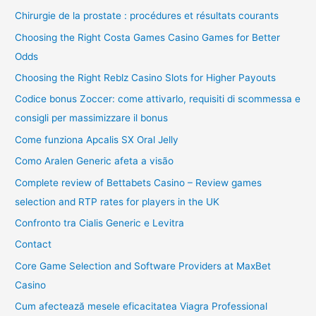
Chirurgie de la prostate : procédures et résultats courants
Choosing the Right Costa Games Casino Games for Better
Odds
Choosing the Right Reblz Casino Slots for Higher Payouts
Codice bonus Zoccer: come attivarlo, requisiti di scommessa e
consigli per massimizzare il bonus
Come funziona Apcalis SX Oral Jelly
Como Aralen Generic afeta a visão
Complete review of Bettabets Casino – Review games
selection and RTP rates for players in the UK
Confronto tra Cialis Generic e Levitra
Contact
Core Game Selection and Software Providers at MaxBet
Casino
Cum afectează mesele eficacitatea Viagra Professional