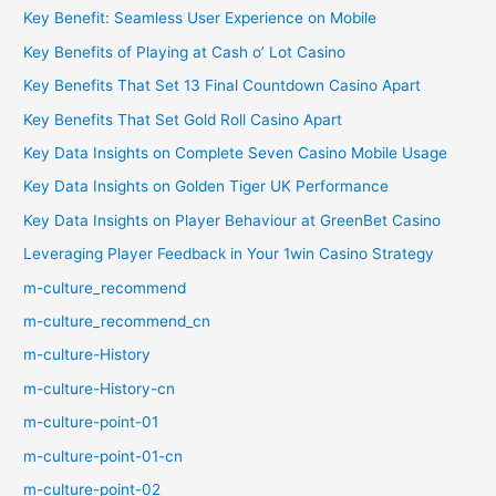
Key Benefit: Seamless User Experience on Mobile
Key Benefits of Playing at Cash o’ Lot Casino
Key Benefits That Set 13 Final Countdown Casino Apart
Key Benefits That Set Gold Roll Casino Apart
Key Data Insights on Complete Seven Casino Mobile Usage
Key Data Insights on Golden Tiger UK Performance
Key Data Insights on Player Behaviour at GreenBet Casino
Leveraging Player Feedback in Your 1win Casino Strategy
m-culture_recommend
m-culture_recommend_cn
m-culture-History
m-culture-History-cn
m-culture-point-01
m-culture-point-01-cn
m-culture-point-02