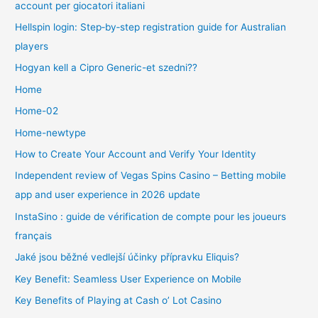
account per giocatori italiani
Hellspin login: Step‑by‑step registration guide for Australian
players
Hogyan kell a Cipro Generic-et szedni??
Home
Home-02
Home-newtype
How to Create Your Account and Verify Your Identity
Independent review of Vegas Spins Casino – Betting mobile
app and user experience in 2026 update
InstaSino : guide de vérification de compte pour les joueurs
français
Jaké jsou běžné vedlejší účinky přípravku Eliquis?
Key Benefit: Seamless User Experience on Mobile
Key Benefits of Playing at Cash o’ Lot Casino