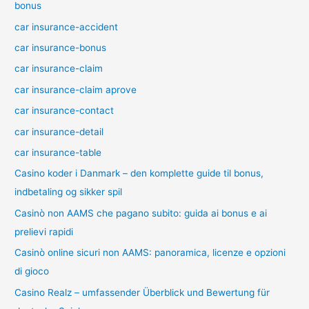
bonus
car insurance-accident
car insurance-bonus
car insurance-claim
car insurance-claim aprove
car insurance-contact
car insurance-detail
car insurance-table
Casino koder i Danmark – den komplette guide til bonus,
indbetaling og sikker spil
Casinò non AAMS che pagano subito: guida ai bonus e ai
prelievi rapidi
Casinò online sicuri non AAMS: panoramica, licenze e opzioni
di gioco
Casino Realz – umfassender Überblick und Bewertung für