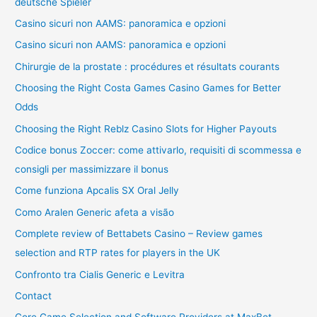
deutsche Spieler
Casino sicuri non AAMS: panoramica e opzioni
Casino sicuri non AAMS: panoramica e opzioni
Chirurgie de la prostate : procédures et résultats courants
Choosing the Right Costa Games Casino Games for Better
Odds
Choosing the Right Reblz Casino Slots for Higher Payouts
Codice bonus Zoccer: come attivarlo, requisiti di scommessa e
consigli per massimizzare il bonus
Come funziona Apcalis SX Oral Jelly
Como Aralen Generic afeta a visão
Complete review of Bettabets Casino – Review games
selection and RTP rates for players in the UK
Confronto tra Cialis Generic e Levitra
Contact