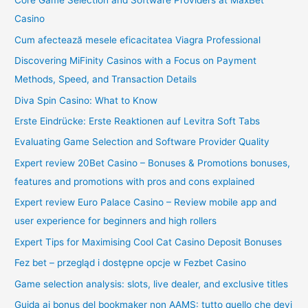
Core Game Selection and Software Providers at MaxBet
Casino
Cum afectează mesele eficacitatea Viagra Professional
Discovering MiFinity Casinos with a Focus on Payment
Methods, Speed, and Transaction Details
Diva Spin Casino: What to Know
Erste Eindrücke: Erste Reaktionen auf Levitra Soft Tabs
Evaluating Game Selection and Software Provider Quality
Expert review 20Bet Casino – Bonuses & Promotions bonuses,
features and promotions with pros and cons explained
Expert review Euro Palace Casino – Review mobile app and
user experience for beginners and high rollers
Expert Tips for Maximising Cool Cat Casino Deposit Bonuses
Fez bet – przegląd i dostępne opcje w Fezbet Casino
Game selection analysis: slots, live dealer, and exclusive titles
Guida ai bonus del bookmaker non AAMS: tutto quello che devi