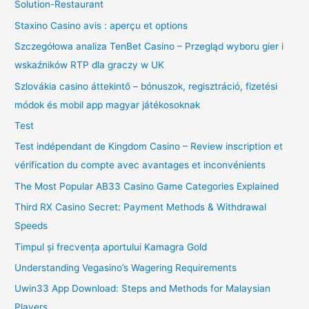
Solution-Restaurant
Staxino Casino avis : aperçu et options
Szczegółowa analiza TenBet Casino – Przegląd wyboru gier i
wskaźników RTP dla graczy w UK
Szlovákia casino áttekintő – bónuszok, regisztráció, fizetési
módok és mobil app magyar játékosoknak
Test
Test indépendant de Kingdom Casino – Review inscription et
vérification du compte avec avantages et inconvénients
The Most Popular AB33 Casino Game Categories Explained
Third RX Casino Secret: Payment Methods & Withdrawal
Speeds
Timpul și frecvența aportului Kamagra Gold
Understanding Vegasino’s Wagering Requirements
Uwin33 App Download: Steps and Methods for Malaysian
Players