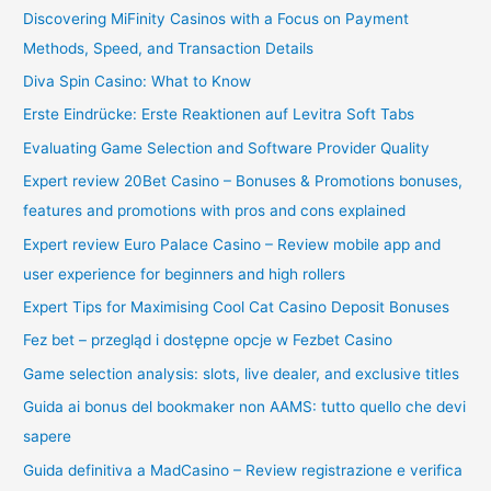
Discovering MiFinity Casinos with a Focus on Payment
Methods, Speed, and Transaction Details
Diva Spin Casino: What to Know
Erste Eindrücke: Erste Reaktionen auf Levitra Soft Tabs
Evaluating Game Selection and Software Provider Quality
Expert review 20Bet Casino – Bonuses & Promotions bonuses,
features and promotions with pros and cons explained
Expert review Euro Palace Casino – Review mobile app and
user experience for beginners and high rollers
Expert Tips for Maximising Cool Cat Casino Deposit Bonuses
Fez bet – przegląd i dostępne opcje w Fezbet Casino
Game selection analysis: slots, live dealer, and exclusive titles
Guida ai bonus del bookmaker non AAMS: tutto quello che devi
sapere
Guida definitiva a MadCasino – Review registrazione e verifica