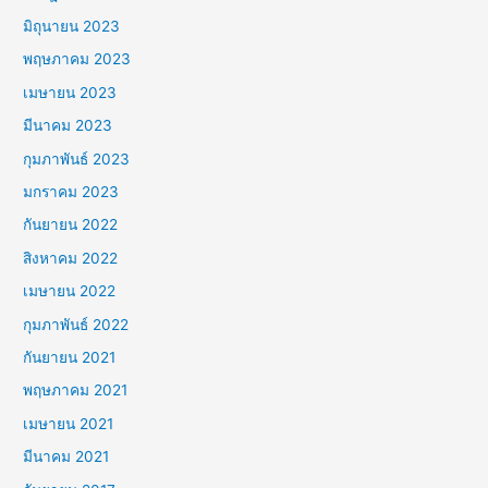
มิถุนายน 2023
พฤษภาคม 2023
เมษายน 2023
มีนาคม 2023
กุมภาพันธ์ 2023
มกราคม 2023
กันยายน 2022
สิงหาคม 2022
เมษายน 2022
กุมภาพันธ์ 2022
กันยายน 2021
พฤษภาคม 2021
เมษายน 2021
มีนาคม 2021