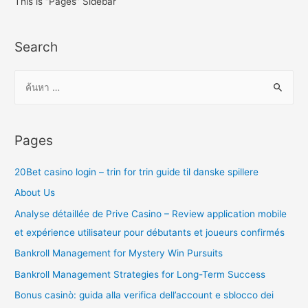
This is “Pages” Sidebar
Search
ค้
น
ห
า
Pages
สำ
ห
20Bet casino login – trin for trin guide til danske spillere
รั
About Us
บ
Analyse détaillée de Prive Casino – Review application mobile
:
et expérience utilisateur pour débutants et joueurs confirmés
Bankroll Management for Mystery Win Pursuits
Bankroll Management Strategies for Long-Term Success
Bonus casinò: guida alla verifica dell’account e sblocco dei