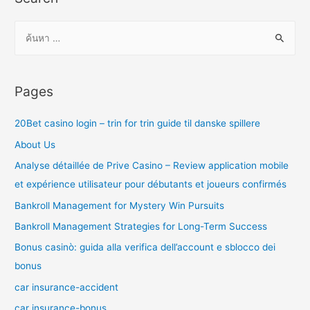
ค้
น
ห
า
Pages
สำ
ห
20Bet casino login – trin for trin guide til danske spillere
รั
About Us
บ
Analyse détaillée de Prive Casino – Review application mobile
:
et expérience utilisateur pour débutants et joueurs confirmés
Bankroll Management for Mystery Win Pursuits
Bankroll Management Strategies for Long-Term Success
Bonus casinò: guida alla verifica dell’account e sblocco dei
bonus
car insurance-accident
car insurance-bonus