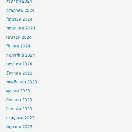
สิงหาคม 2024
กรกฎาคม 2024
มิถุนายน 2024
พฤษภาคม 2024
เมษายน 2024
มีนาคม 2024
กุมภาพันธ์ 2024
มกราคม 2024
ธันวาคม 2023
พฤศจิกายน 2023
ตุลาคม 2023
กันยายน 2023
สิงหาคม 2023
กรกฎาคม 2023
มิถุนายน 2023