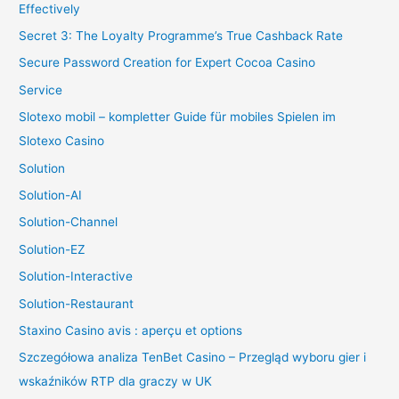
Effectively
Secret 3: The Loyalty Programme’s True Cashback Rate
Secure Password Creation for Expert Cocoa Casino
Service
Slotexo mobil – kompletter Guide für mobiles Spielen im
Slotexo Casino
Solution
Solution-AI
Solution-Channel
Solution-EZ
Solution-Interactive
Solution-Restaurant
Staxino Casino avis : aperçu et options
Szczegółowa analiza TenBet Casino – Przegląd wyboru gier i
wskaźników RTP dla graczy w UK