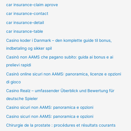
car insurance-claim aprove
car insurance-contact
car insurance-detail
car insurance-table
Casino koder i Danmark – den komplette guide til bonus,
indbetaling og sikker spil
Casinò non AAMS che pagano subito: guida ai bonus e ai
prelievi rapidi
Casinò online sicuri non AAMS: panoramica, licenze e opzioni
di gioco
Casino Realz – umfassender Überblick und Bewertung für
deutsche Spieler
Casino sicuri non AAMS: panoramica e opzioni
Casino sicuri non AAMS: panoramica e opzioni
Chirurgie de la prostate : procédures et résultats courants