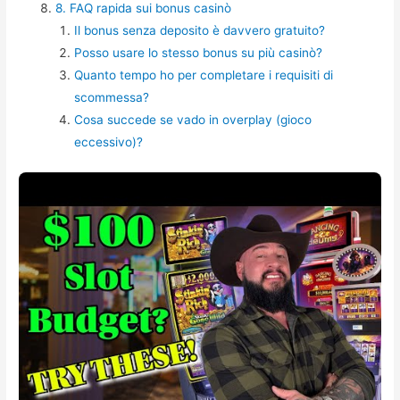
8. FAQ rapida sui bonus casinò
Il bonus senza deposito è davvero gratuito?
Posso usare lo stesso bonus su più casinò?
Quanto tempo ho per completare i requisiti di
scommessa?
Cosa succede se vado in overplay (gioco
eccessivo)?