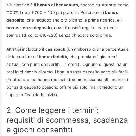
più classico è il
bonus di benvenuto
, spesso strutturato come
“100% fino a €200 + 100 giri gratuiti”. Poi ci sono i
bonus
deposito
, che raddoppiano o triplicano la prima ricarica, e i
bonus senza deposito
, dove il casinò regala una piccola
somma (di solito €10‑€20) senza chiedere soldi prima.
Altri tipi includono il
cashback
(un rimborso di una percentuale
delle perdite) e i
bonus fedeltà
, che premiano i giocatori
abituali con punti convertibili in crediti. Ognuno di questi ha un
profilo di rischio diverso: i bonus senza deposito sono più facili
da ottenere ma hanno requisiti di scommessa più alti, mentre i
bonus di deposito possono offrire più soldi ma richiedono un
impegno finanziario iniziale.
2. Come leggere i termini:
requisiti di scommessa, scadenza
e giochi consentiti