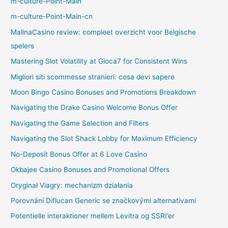
m-culture-Point-Main
m-culture-Point-Main-cn
MalinaCasino review: compleet overzicht voor Belgische
spelers
Mastering Slot Volatility at Gioca7 for Consistent Wins
Migliori siti scommesse stranieri: cosa devi sapere
Moon Bingo Casino Bonuses and Promotions Breakdown
Navigating the Drake Casino Welcome Bonus Offer
Navigating the Game Selection and Filters
Navigating the Slot Shack Lobby for Maximum Efficiency
No-Deposit Bonus Offer at 6 Love Casino
Okbajee Casino Bonuses and Promotional Offers
Oryginał Viagry: mechanizm działania
Porovnání Diflucan Generic se značkovými alternativami
Potentielle interaktioner mellem Levitra og SSRI’er