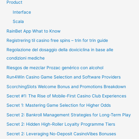
Product
Interface
Scala
RainBet App What to Know
Registrering til casino free spins – trin for trin guide
Regolazione del dosaggio della doxiciclina in base alle
condizioni mediche
Riesgos de mezclar Prozac genérico con alcohol
Run4Win Casino Game Selection and Software Providers
ScorchingSlots Welcome Bonus and Promotions Breakdown
Secret #1: The Rise of Mobile-First Casino Club Experiences
Secret 1: Mastering Game Selection for Higher Odds
Secret 2: Bankroll Management Strategies for Long-Term Play
Secret 2: Hidden High-Roller Loyalty Programme Tiers
Secret 2: Leveraging No-Deposit CasinoVibes Bonuses