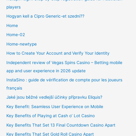
players
Hogyan kell a Cipro Generic-et szedni??
Home
Home-02
Home-newtype
How to Create Your Account and Verify Your Identity
Independent review of Vegas Spins Casino – Betting mobile
app and user experience in 2026 update
InstaSino : guide de vérification de compte pour les joueurs
français
Jaké jsou běžné vedlejší účinky přípravku Eliquis?
Key Benefit: Seamless User Experience on Mobile
Key Benefits of Playing at Cash o’ Lot Casino
Key Benefits That Set 13 Final Countdown Casino Apart
Key Benefits That Set Gold Roll Casino Apart