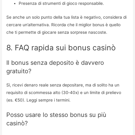
Presenza di strumenti di gioco responsabile.
Se anche un solo punto della tua lista è negativo, considera di
cercare un’alternativa. Ricorda che il miglior bonus è quello
che ti permette di giocare senza sorprese nascoste.
8. FAQ rapida sui bonus casinò
Il bonus senza deposito è davvero
gratuito?
Sì, ricevi denaro reale senza depositare, ma di solito ha un
requisito di scommessa alto (30‑40x) e un limite di prelievo
(es. €50). Leggi sempre i termini.
Posso usare lo stesso bonus su più
casinò?