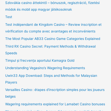
Szlovákia casino áttekintő – bónuszok, regisztráció, fizetési
módok és mobil app magyar játékosoknak
Test
Test indépendant de Kingdom Casino – Review inscription et
vérification du compte avec avantages et inconvénients
The Most Popular AB33 Casino Game Categories Explained
Third RX Casino Secret: Payment Methods & Withdrawal
Speeds
Timpul și frecvența aportului Kamagra Gold
Understanding Vegasino’s Wagering Requirements
Uwin33 App Download: Steps and Methods for Malaysian
Players
Versailles Casino : étapes d’inscription simples pour les joueurs
belges
Wagering requirements explained for Lamabet Casino bonuses