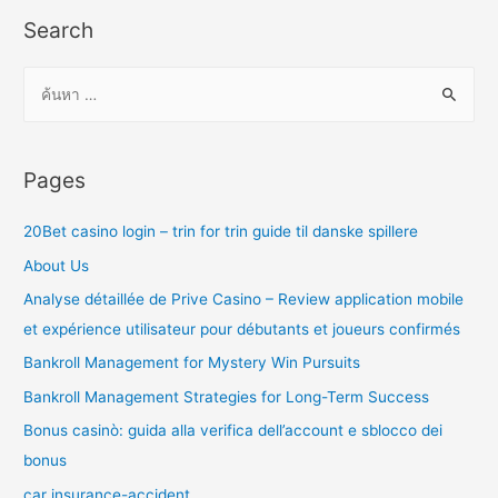
Search
ค้
น
ห
า
Pages
สำ
ห
20Bet casino login – trin for trin guide til danske spillere
รั
About Us
บ
Analyse détaillée de Prive Casino – Review application mobile
:
et expérience utilisateur pour débutants et joueurs confirmés
Bankroll Management for Mystery Win Pursuits
Bankroll Management Strategies for Long-Term Success
Bonus casinò: guida alla verifica dell’account e sblocco dei
bonus
car insurance-accident