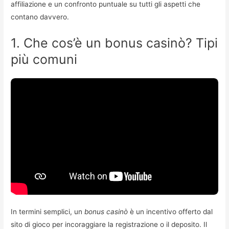
affiliazione e un confronto puntuale su tutti gli aspetti che
contano davvero.
1. Che cos’è un bonus casinò? Tipi
più comuni
In termini semplici, un
bonus casinò
è un incentivo offerto dal
sito di gioco per incoraggiare la registrazione o il deposito. Il