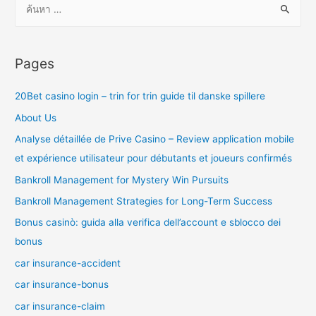
น
ห
า
Pages
สำ
ห
20Bet casino login – trin for trin guide til danske spillere
รั
About Us
บ
Analyse détaillée de Prive Casino – Review application mobile
:
et expérience utilisateur pour débutants et joueurs confirmés
Bankroll Management for Mystery Win Pursuits
Bankroll Management Strategies for Long-Term Success
Bonus casinò: guida alla verifica dell’account e sblocco dei
bonus
car insurance-accident
car insurance-bonus
car insurance-claim