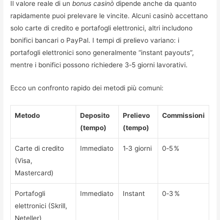
Il valore reale di un
bonus casinò
dipende anche da quanto
rapidamente puoi prelevare le vincite. Alcuni casinò accettano
solo carte di credito e portafogli elettronici, altri includono
bonifici bancari o PayPal. I tempi di prelievo variano: i
portafogli elettronici sono generalmente “instant payouts”,
mentre i bonifici possono richiedere 3‑5 giorni lavorativi.
Ecco un confronto rapido dei metodi più comuni:
Metodo
Deposito
Prelievo
Commissioni
(tempo)
(tempo)
Carte di credito
Immediato
1‑3 giorni
0‑5 %
(Visa,
Mastercard)
Portafogli
Immediato
Instant
0‑3 %
elettronici (Skrill,
Neteller)