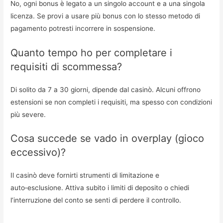
No, ogni bonus è legato a un singolo account e a una singola
licenza. Se provi a usare più bonus con lo stesso metodo di
pagamento potresti incorrere in sospensione.
Quanto tempo ho per completare i
requisiti di scommessa?
Di solito da 7 a 30 giorni, dipende dal casinò. Alcuni offrono
estensioni se non completi i requisiti, ma spesso con condizioni
più severe.
Cosa succede se vado in overplay (gioco
eccessivo)?
Il casinò deve fornirti strumenti di limitazione e
auto‑esclusione. Attiva subito i limiti di deposito o chiedi
l’interruzione del conto se senti di perdere il controllo.