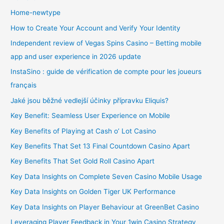
Home-newtype
How to Create Your Account and Verify Your Identity
Independent review of Vegas Spins Casino – Betting mobile
app and user experience in 2026 update
InstaSino : guide de vérification de compte pour les joueurs
français
Jaké jsou běžné vedlejší účinky přípravku Eliquis?
Key Benefit: Seamless User Experience on Mobile
Key Benefits of Playing at Cash o’ Lot Casino
Key Benefits That Set 13 Final Countdown Casino Apart
Key Benefits That Set Gold Roll Casino Apart
Key Data Insights on Complete Seven Casino Mobile Usage
Key Data Insights on Golden Tiger UK Performance
Key Data Insights on Player Behaviour at GreenBet Casino
Leveraging Player Feedback in Your 1win Casino Strategy