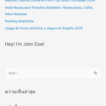
Mejores Casinos Online en Perú Top Sitios Confiables 2026
+
250
Hotel Restaurant Portofino Bielefeld » Restaurants, Cafés,
FS
feine Genüsse
dla
Ranking ekspertów
Graczy
Juega de forma anónima y segura en España 2026
z
Polski
Hey! I’m John Doe!
ค้
น
ห
า
ความเห็นล่าสุด
สำ
ห