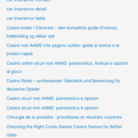
car insurance-detail
car insurance-table
Casino koder i Danmark – den komplette guide til bonus,
indbetaling og sikker spil
Casinò non AAMS che pagano subito: guida ai bonus e ai
prelievi rapidi
Casinò online sicuri non AAMS: panoramica, licenze e opzioni
di gioco
Casino Realz – umfassender Überblick und Bewertung für
deutsche Spieler
Casino sicuri non AAMS: panoramica e opzioni
Casino sicuri non AAMS: panoramica e opzioni
Chirurgie de la prostate : procédures et résultats courants
Choosing the Right Costa Games Casino Games for Better
Odds