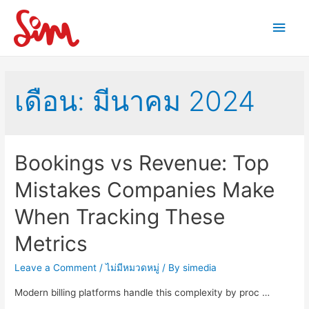
Main
Men
เดือน: มีนาคม 2024
Bookings vs Revenue: Top
Mistakes Companies Make
When Tracking These
Metrics
Leave a Comment
/
ไม่มีหมวดหมู่
/ By
simedia
Modern billing platforms handle this complexity by proc …