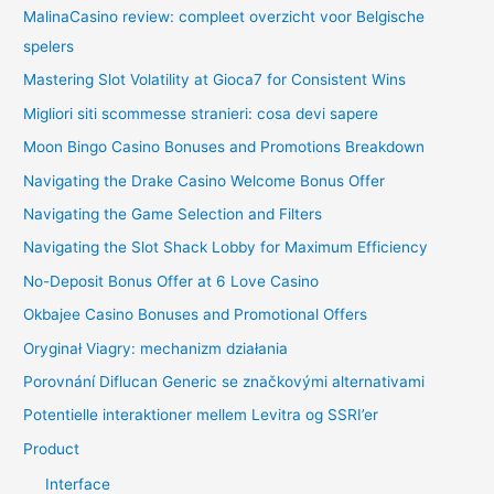
MalinaCasino review: compleet overzicht voor Belgische
spelers
Mastering Slot Volatility at Gioca7 for Consistent Wins
Migliori siti scommesse stranieri: cosa devi sapere
Moon Bingo Casino Bonuses and Promotions Breakdown
Navigating the Drake Casino Welcome Bonus Offer
Navigating the Game Selection and Filters
Navigating the Slot Shack Lobby for Maximum Efficiency
No-Deposit Bonus Offer at 6 Love Casino
Okbajee Casino Bonuses and Promotional Offers
Oryginał Viagry: mechanizm działania
Porovnání Diflucan Generic se značkovými alternativami
Potentielle interaktioner mellem Levitra og SSRI’er
Product
Interface