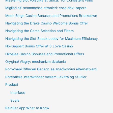
Mastering Slot Volatility at Gioca7 for Consistent Wins
Migliori siti scommesse stranieri: cosa devi sapere
Moon Bingo Casino Bonuses and Promotions Breakdown
Navigating the Drake Casino Welcome Bonus Offer
Navigating the Game Selection and Filters
Navigating the Slot Shack Lobby for Maximum Efficiency
No-Deposit Bonus Offer at 6 Love Casino
Okbajee Casino Bonuses and Promotional Offers
Oryginał Viagry: mechanizm działania
Porovnání Diflucan Generic se značkovými alternativami
Potentielle interaktioner mellem Levitra og SSRI’er
Product
Interface
Scala
RainBet App What to Know