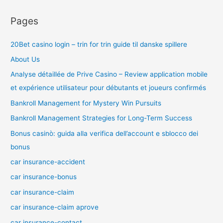
ห
า
Pages
สำ
ห
20Bet casino login – trin for trin guide til danske spillere
รั
About Us
บ
Analyse détaillée de Prive Casino – Review application mobile
:
et expérience utilisateur pour débutants et joueurs confirmés
Bankroll Management for Mystery Win Pursuits
Bankroll Management Strategies for Long-Term Success
Bonus casinò: guida alla verifica dell’account e sblocco dei
bonus
car insurance-accident
car insurance-bonus
car insurance-claim
car insurance-claim aprove
car insurance-contact