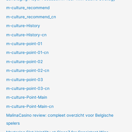
m-culture_recommend
m-culture_recommend_cn
m-culture-History
m-culture-History-cn
m-culture-point-01
m-culture-point-01-cn
m-culture-point-02
m-culture-point-02-cn
m-culture-point-03
m-culture-point-03-cn
m-culture-Point-Main
m-culture-Point-Main-cn
MalinaCasino review: compleet overzicht voor Belgische
spelers