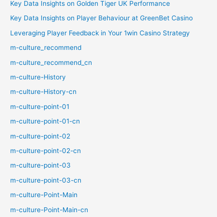
Key Data Insights on Golden Tiger UK Performance
Key Data Insights on Player Behaviour at GreenBet Casino
Leveraging Player Feedback in Your 1win Casino Strategy
m-culture_recommend
m-culture_recommend_cn
m-culture-History
m-culture-History-cn
m-culture-point-01
m-culture-point-01-cn
m-culture-point-02
m-culture-point-02-cn
m-culture-point-03
m-culture-point-03-cn
m-culture-Point-Main
m-culture-Point-Main-cn