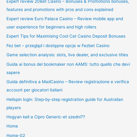
Expert review 20Bet Casino – Bonuses & Promotions bonuses,
features and promotions with pros and cons explained
Expert review Euro Palace Casino – Review mobile app and
user experience for beginners and high rollers
Expert Tips for Maximising Cool Cat Casino Deposit Bonuses
Fez bet – przegląd i dostępne opcje w Fezbet Casino
Game selection analysis: slots, live dealer, and exclusive titles
Guida ai bonus del bookmaker non AAMS: tutto quello che devi
sapere
Guida definitiva a MadCasino – Review registrazione e verifica
account per giocatori italiani
Hellspin login: Step‑by‑step registration guide for Australian
players
Hogyan kell a Cipro Generic-et szedni??
Home
Home-02