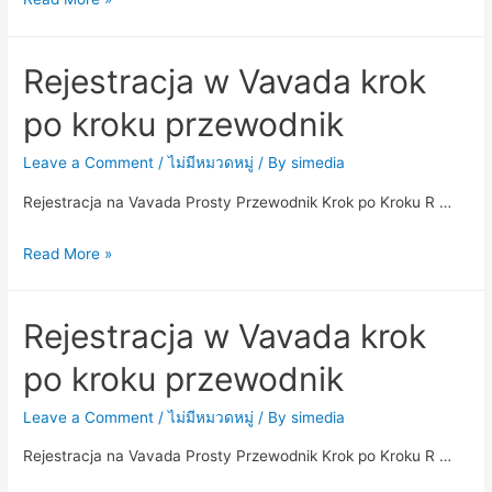
w
Vavada
Rejestracja w Vavada krok
krok
po
po kroku przewodnik
kroku
przewodnik
Leave a Comment
/
ไม่มีหมวดหมู่
/ By
simedia
Rejestracja na Vavada Prosty Przewodnik Krok po Kroku R …
Rejestracja
Read More »
w
Vavada
Rejestracja w Vavada krok
krok
po
po kroku przewodnik
kroku
przewodnik
Leave a Comment
/
ไม่มีหมวดหมู่
/ By
simedia
Rejestracja na Vavada Prosty Przewodnik Krok po Kroku R …