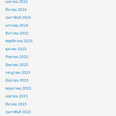
เมษายน 2024
มีนาคม 2024
กุมภาพันธ์ 2024
มกราคม 2024
ธันวาคม 2023
พฤศจิกายน 2023
ตุลาคม 2023
กันยายน 2023
สิงหาคม 2023
กรกฎาคม 2023
มิถุนายน 2023
พฤษภาคม 2023
เมษายน 2023
มีนาคม 2023
กุมภาพันธ์ 2023