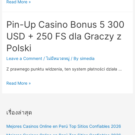
Bonus
Read More »
100%
jusqu’à
Pin-Up Casino Bonus 5 300
1000
USD + 250 FS dla Graczy z
Polski
Leave a Comment
/
ไม่มีหมวดหมู่
/ By
simedia
Z prawnego punktu widzenia, ten system płatności działa …
Pin-
Read More »
Up
Casino
Bonus
เรื่องล่าสุด
5
300
Mejores Casinos Online en Perú Top Sitios Confiables 2026
USD