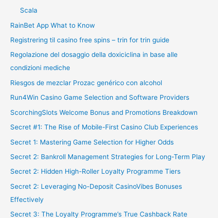
Scala
RainBet App What to Know
Registrering til casino free spins – trin for trin guide
Regolazione del dosaggio della doxiciclina in base alle
condizioni mediche
Riesgos de mezclar Prozac genérico con alcohol
Run4Win Casino Game Selection and Software Providers
ScorchingSlots Welcome Bonus and Promotions Breakdown
Secret #1: The Rise of Mobile-First Casino Club Experiences
Secret 1: Mastering Game Selection for Higher Odds
Secret 2: Bankroll Management Strategies for Long-Term Play
Secret 2: Hidden High-Roller Loyalty Programme Tiers
Secret 2: Leveraging No-Deposit CasinoVibes Bonuses
Effectively
Secret 3: The Loyalty Programme’s True Cashback Rate