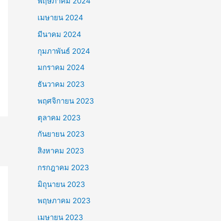
พฤษภาคม 2024
เมษายน 2024
มีนาคม 2024
กุมภาพันธ์ 2024
มกราคม 2024
ธันวาคม 2023
พฤศจิกายน 2023
ตุลาคม 2023
กันยายน 2023
สิงหาคม 2023
กรกฎาคม 2023
มิถุนายน 2023
พฤษภาคม 2023
เมษายน 2023