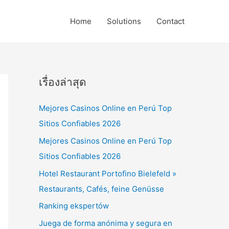
Home
Solutions
Contact
เรื่องล่าสุด
Mejores Casinos Online en Perú Top
Sitios Confiables 2026
Mejores Casinos Online en Perú Top
Sitios Confiables 2026
Hotel Restaurant Portofino Bielefeld »
Restaurants, Cafés, feine Genüsse
Ranking ekspertów
Juega de forma anónima y segura en