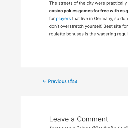
The streets of the city were practically
casino pokies games for free with es g
for
players
that live in Germany, so don’
don’t overstretch yourself. Best site f
roulette bonuses is the wagering requir
เมนู
←
Previous เรื่อง
นำทาง
เรื่อง
Leave a Comment