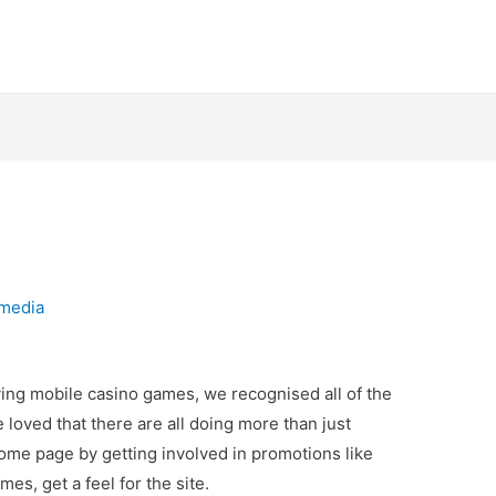
imedia
ing mobile casino games, we recognised all of the
loved that there are all doing more than just
home page by getting involved in promotions like
mes, get a feel for the site.