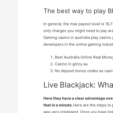
The best way to play B
In general, the max payout level is 18,
only charges you might need to pay are
Gaming casino in australia play casin
developers in the online gaming indus
Best Australia Online Real Mone
Casino in gilroy au
No deposit bonus codes au casi
Live Blackjack: What
Here they have a clear advantage ove
that in a minute.
Here are the steps to 
was very intelligent.
Once you have link