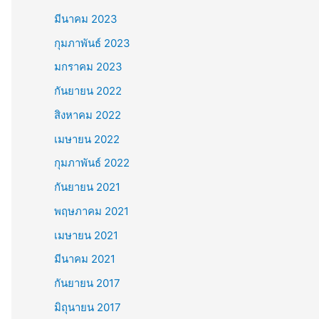
มีนาคม 2023
กุมภาพันธ์ 2023
มกราคม 2023
กันยายน 2022
สิงหาคม 2022
เมษายน 2022
กุมภาพันธ์ 2022
กันยายน 2021
พฤษภาคม 2021
เมษายน 2021
มีนาคม 2021
กันยายน 2017
มิถุนายน 2017