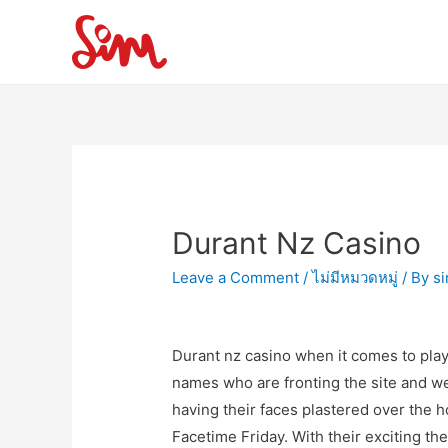
Durant Nz Casino
Leave a Comment
/
ไม่มีหมวดหมู่
/ By
s
Durant nz casino when it comes to play
names who are fronting the site and we 
having their faces plastered over the 
Facetime Friday. With their exciting the