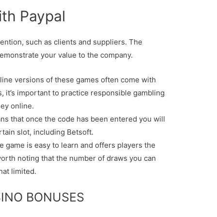
ith Paypal
ention, such as clients and suppliers. The
 demonstrate your value to the company.
ine versions of these games often come with
s, it’s important to practice responsible gambling
ey online.
s that once the code has been entered you will
tain slot, including Betsoft.
 game is easy to learn and offers players the
 worth noting that the number of draws you can
hat limited.
SINO BONUSES