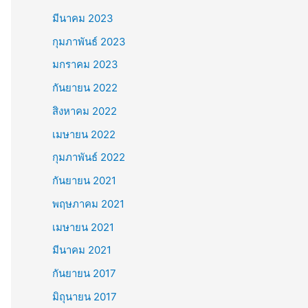
มีนาคม 2023
กุมภาพันธ์ 2023
มกราคม 2023
กันยายน 2022
สิงหาคม 2022
เมษายน 2022
กุมภาพันธ์ 2022
กันยายน 2021
พฤษภาคม 2021
เมษายน 2021
มีนาคม 2021
กันยายน 2017
มิถุนายน 2017