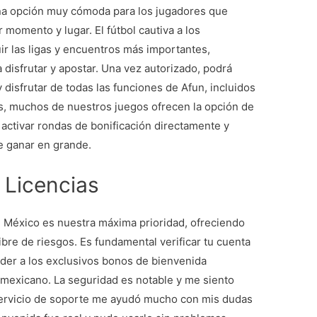
una opción muy cómoda para los jugadores que
r momento y lugar. El fútbol cautiva a los
r las ligas y encuentros más importantes,
disfrutar y apostar. Una vez autorizado, podrá
y disfrutar de todas las funciones de Afun, incluidos
ás, muchos de nuestros juegos ofrecen la opción de
activar rondas de bonificación directamente y
e ganar en grande.
 Licencias
 México es nuestra máxima prioridad, ofreciendo
ibre de riesgos. Es fundamental verificar tu cuenta
eder a los exclusivos bonos de bienvenida
 mexicano. La seguridad es notable y me siento
 servicio de soporte me ayudó mucho con mis dudas