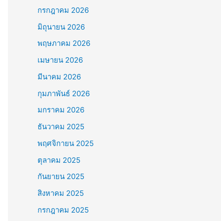
:
กรกฎาคม 2026
มิถุนายน 2026
พฤษภาคม 2026
เมษายน 2026
มีนาคม 2026
กุมภาพันธ์ 2026
มกราคม 2026
ธันวาคม 2025
พฤศจิกายน 2025
ตุลาคม 2025
กันยายน 2025
สิงหาคม 2025
กรกฎาคม 2025