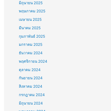
มิถุนายน 2025
พฤษภาคม 2025
เมษายน 2025
มีนาคม 2025
กุมภาพันธ์ 2025
มกราคม 2025
ธันวาคม 2024
พฤศจิกายน 2024
ตุลาคม 2024
กันยายน 2024
สิงหาคม 2024
กรกฎาคม 2024
มิถุนายน 2024