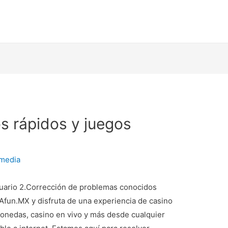
 rápidos y juegos
imedia
usuario 2.Corrección de problemas conocidos
Afun.MX y disfruta de una experiencia de casino
monedas, casino en vivo y más desde cualquier