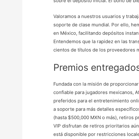
sobre el depósito inicial. El bono de b
Valoramos a nuestros usuarios y traba
soporte de clase mundial. Por ello, h
en México, facilitando depósitos insta
Entendemos que la rapidez en las trans
cientos de títulos de los proveedores
Premios entregado
Fundada con la misión de proporcionar
confiable para jugadores mexicanos, A
preferidos para el entretenimiento onl
a soporte para más detalles específico
(hasta $500,000 MXN o más), retiros pr
VIP disfrutan de retiros prioritarios aú
está disponible por restricciones loc