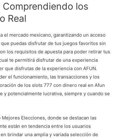
: Comprendiendo los
o Real
ra el mercado mexicano, garantizando un acceso
ue puedas disfrutar de tus juegos favoritos sin
on los requisitos de apuesta para poder retirar tus
ual te permitirá disfrutar de una experiencia
r que disfrutas de la experiencia con AFUN.
er el funcionamiento, las transacciones y los
loración de los slots 777 con dinero real en Afun
 y potencialmente lucrativa, siempre y cuando se
 Mejores Elecciones, donde se destacan las
te están en tendencia entre los usuarios
en brindar una amplia y variada selección de