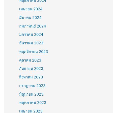
พฤษภาคม 2024
เมษายน 2024
มีนาคม 2024
กุมภาพันธ์ 2024
มกราคม 2024
ธันวาคม 2023
พฤศจิกายน 2023
ตุลาคม 2023
กันยายน 2023
สิงหาคม 2023
กรกฎาคม 2023
มิถุนายน 2023
พฤษภาคม 2023
เมษายน 2023