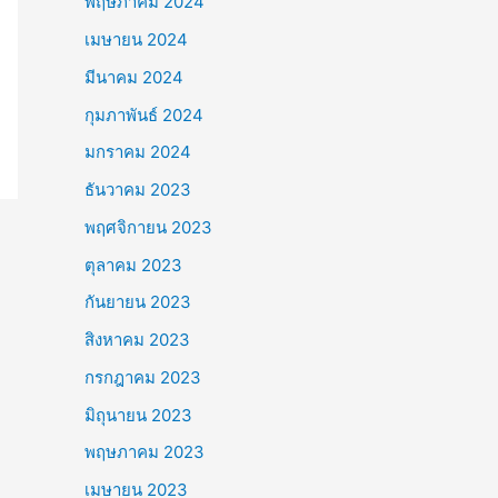
พฤษภาคม 2024
เมษายน 2024
มีนาคม 2024
กุมภาพันธ์ 2024
มกราคม 2024
ธันวาคม 2023
พฤศจิกายน 2023
ตุลาคม 2023
กันยายน 2023
สิงหาคม 2023
กรกฎาคม 2023
มิถุนายน 2023
พฤษภาคม 2023
เมษายน 2023