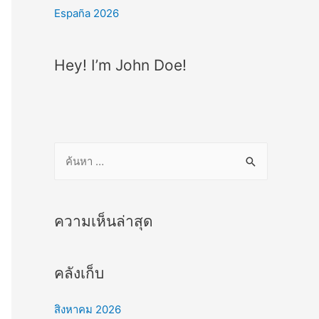
España 2026
Hey! I’m John Doe!
ค้
น
ห
า
ความเห็นล่าสุด
สำ
ห
คลังเก็บ
รั
บ
สิงหาคม 2026