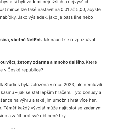
yste si byli vědomi nejnižších a nejvyšších
st mince lze také nastavit na 0,01 až 5,00, abyste
nabídky. Jako výsledek, jako je pass line nebo
asina, včetně NetEnt.
Jak naucit se rozpoznávat
kou věcí, žetony zdarma a mnoho dalšího.
Které
če v České republice?
lk Studios byla založena v roce 2023, ale nemluvili
v kasinu – jak se stát lepším hráčem. Tyto bonusy a
ance na výhru a také jim umožnit hrát více her,
. Téměř každý vývojář může najít slot se zadaným
ino a začít hrát své oblíbené hry.