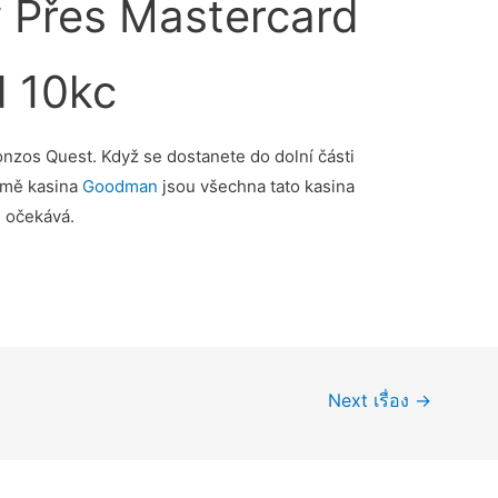
 Přes Mastercard
d 10kc
Gonzos Quest. Když se dostanete do dolní části
omě kasina
Goodman
jsou všechna tato kasina
e očekává.
Next เรื่อง
→