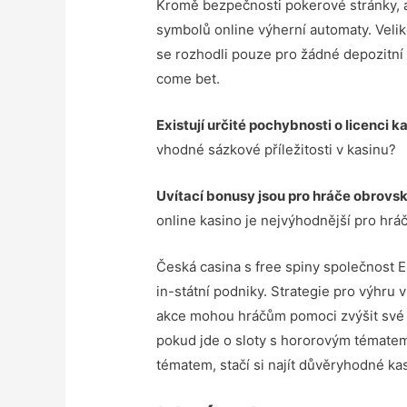
Kromě bezpečnosti pokerové stránky, ab
symbolů online výherní automaty. Veliko
se rozhodli pouze pro žádné depozitní 
come bet.
Existují určité pochybnosti o licenci k
vhodné sázkové příležitosti v kasinu?
Uvítací bonusy jsou pro hráče obrovs
online kasino je nejvýhodnější pro hrá
Česká casina s free spiny společnost E
in-státní podniky. Strategie pro výhru 
akce mohou hráčům pomoci zvýšit své š
pokud jde o sloty s hororovým tématem
tématem, stačí si najít důvěryhodné kas