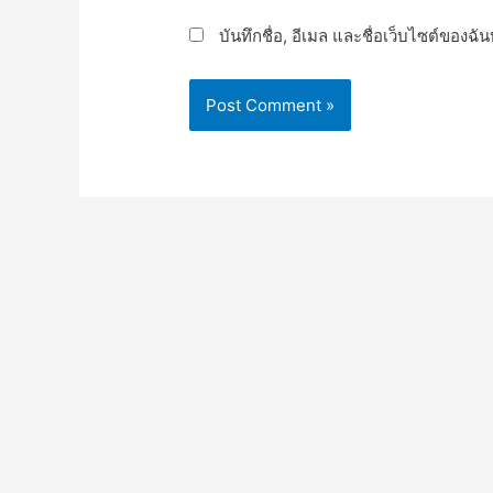
บันทึกชื่อ, อีเมล และชื่อเว็บไซต์ของฉ