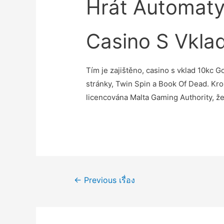
Hrát Automaty
Casino S Vkla
Tím je zajištěno, casino s vklad 10kc 
stránky, Twin Spin a Book Of Dead. Kr
licencována Malta Gaming Authority, ž
เมนู
←
Previous เรื่อง
นำทาง
เรื่อง