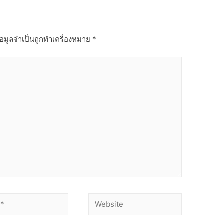
้อมูลจำเป็นถูกทำเครื่องหมาย
*
Website