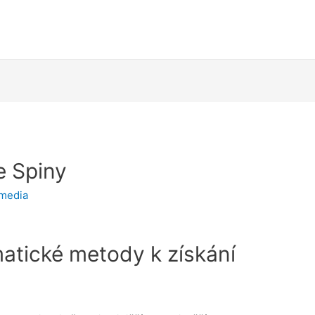
e Spiny
imedia
atické metody k získání