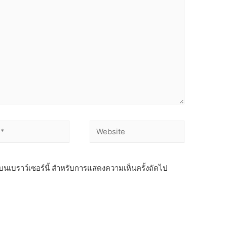
Website
ันบนเบราว์เซอร์นี้ สำหรับการแสดงความเห็นครั้งถัดไป