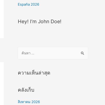
España 2026
Hey! I’m John Doe!
ค้
น
ห
า
ความเห็นล่าสุด
สำ
ห
คลังเก็บ
รั
บ
สิงหาคม 2026