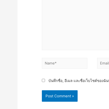
here..
Name*
Email*
บันทึกชื่อ, อีเมล และชื่อเว็บไซต์ของฉ