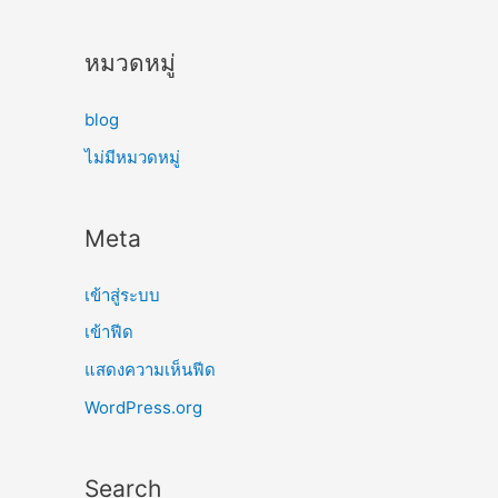
หมวดหมู่
blog
ไม่มีหมวดหมู่
Meta
เข้าสู่ระบบ
เข้าฟีด
แสดงความเห็นฟีด
WordPress.org
Search