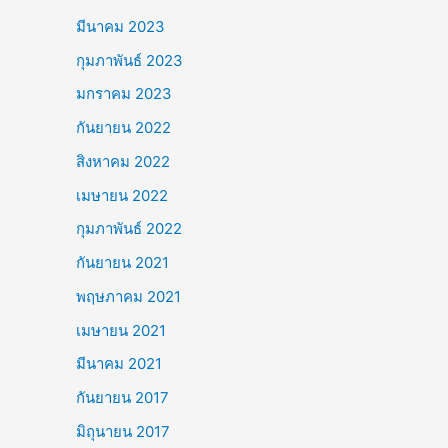
มีนาคม 2023
กุมภาพันธ์ 2023
มกราคม 2023
กันยายน 2022
สิงหาคม 2022
เมษายน 2022
กุมภาพันธ์ 2022
กันยายน 2021
พฤษภาคม 2021
เมษายน 2021
มีนาคม 2021
กันยายน 2017
มิถุนายน 2017