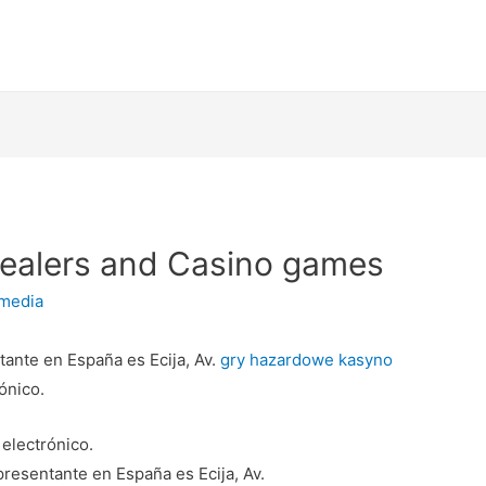
 dealers and Casino games
imedia
ante en España es Ecija, Av.
gry hazardowe kasyno
ónico.
 electrónico.
resentante en España es Ecija, Av.