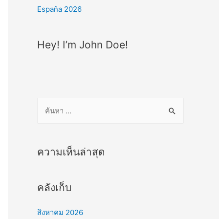
España 2026
Hey! I’m John Doe!
ค้
น
ห
า
ความเห็นล่าสุด
สำ
ห
คลังเก็บ
รั
บ
สิงหาคม 2026