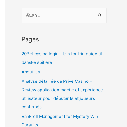
ค้
น
ห
า
Pages
สำ
20Bet casino login – trin for trin guide til
ห
danske spillere
รั
บ
About Us
:
Analyse détaillée de Prive Casino –
Review application mobile et expérience
utilisateur pour débutants et joueurs
confirmés
Bankroll Management for Mystery Win
Pursuits